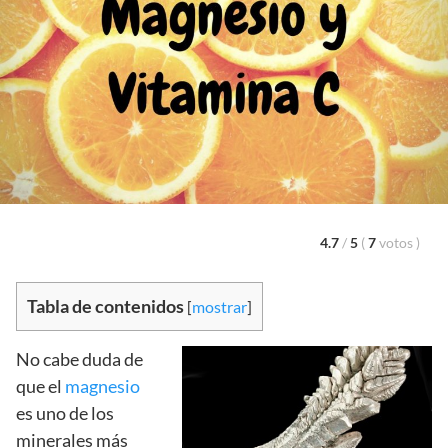
4.7
/
5
(
7
votos
)
Tabla de contenidos
[
mostrar
]
No cabe duda de
que el
magnesio
es uno de los
minerales más