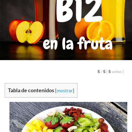
5
/
5
(
5
votos
)
Tabla de contenidos
[
mostrar
]