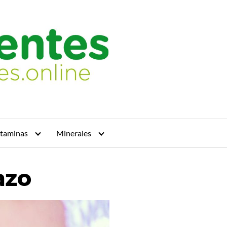
itaminas
Minerales
azo