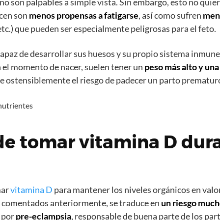
o son palpables a simple vista. Sin embargo, esto no quier
acen son
menos propensas a fatigarse
, así como sufren
men
 etc.) que pueden ser especialmente peligrosas para el feto.
capaz de desarrollar sus huesos y su propio sistema inmun
n el momento de nacer, suelen tener un
peso más alto y una
e ostensiblemente el riesgo de padecer un parto prematur
de tomar vitamina D dura
mar
vitamina D
para mantener los niveles orgánicos en valo
a comentados anteriormente, se traduce en
un riesgo mucho
o por
pre-eclampsia
, responsable de buena parte de los pa