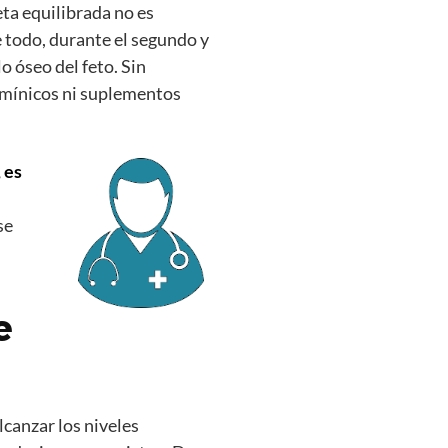
eta equilibrada no es
e todo, durante el segundo y
lo óseo del feto. Sin
amínicos ni suplementos
 es
se
e
canzar los niveles