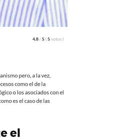
4.8
/
5
(
5
votos
)
nismo pero, a la vez,
ocesos como el de la
ógico o los asociados con el
omo es el caso de las
e el