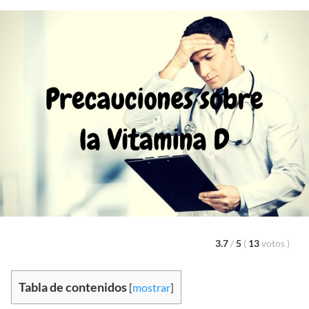
3.7
/
5
(
13
votos
)
Tabla de contenidos
[
mostrar
]