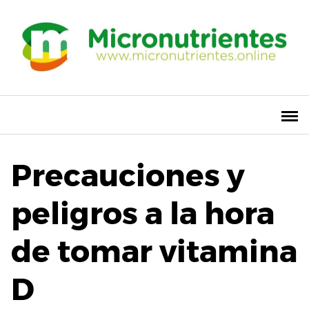
S
a
l
t
a
r
a
l
c
o
Precauciones y
n
t
peligros a la hora
e
n
de tomar vitamina
i
d
o
D