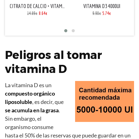
CITRATO DE CALCIO + VITAMINA D3 (150mg CALCIO/300UI)
VITAMINA D3 4000UI
14.89€
8.64€
9.90€
5.74€
Peligros al tomar
vitamina D
La vitamina D es un
compuesto orgánico
liposoluble
, es decir, que
se acumula en la grasa
.
Sin embargo, el
organismo consume
hasta el 50% de las reservas que puede guardar en un